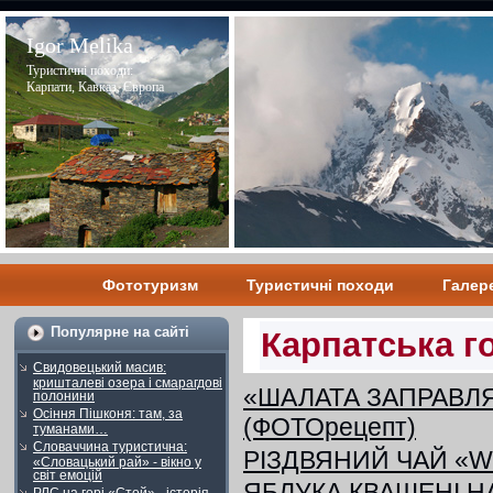
Igor Melika
Туристичні походи:
Карпати, Кавказ, Європа
Фототуризм
Туристичні походи
Галер
Популярне на сайті
Карпатська г
Свидовецький масив:
кришталеві озера і смарагдові
«ШАЛАТА ЗАПРАВЛЯ
полонини
Осіння Пішконя: там, за
(ФОТОрецепт)
туманами…
Словаччина туристична:
РІЗДВЯНИЙ ЧАЙ «W
«Словацький рай» - вікно у
світ емоцій
ЯБЛУКА КВАШЕНІ НА