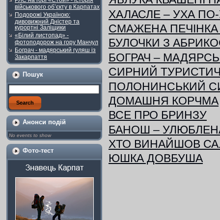
РЛС на горі «Стой» - історія
військового об’єкту в Карпатах
ХАЛАСЛЕ – УХА ПО
Подорожі Україною:
дивовижний Дністер та
СМАЖЕНА ПЕЧІНКА 
курортні Заліщики
«Білий листопад» -
БУЛОЧКИ З АБРИК
фотоподорож на гору Манчул
Бограч - мадярський гуляш із
БОГРАЧ – МАДЯРСЬК
Закарпаття
СИРНИЙ ТУРИСТИ
Пошук
ПОЛОНИНСЬКИЙ С
ДОМАШНЯ КОРЧМА
ВСЕ ПРО БРИНЗУ
Анонси подій
БАНОШ – УЛЮБЛЕНА
No events to show
ХТО ВИНАЙШОВ СА
Фото-тест
ЮШКА ДОВБУША