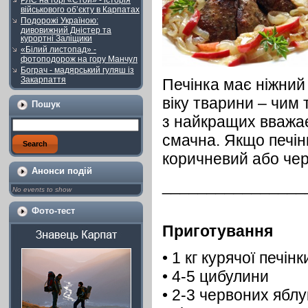
РЛС на горі «Стой» - історія
військового об’єкту в Карпатах
Подорожі Україною:
дивовижний Дністер та
курортні Заліщики
«Білий листопад» -
фотоподорож на гору Манчул
Бограч - мадярський гуляш із
Закарпаття
Печінка має ніжний 
віку тварини – чим
Пошук
з найкращих вважає
смачна. Якщо печінк
коричневий або чер
Анонси подій
________________
No events to show
Фото-тест
Приготування
• 1 кг курячої печінк
• 4-5 цибулини
• 2-3 червоних яблу