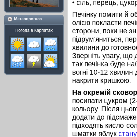
• сіль, перець, цуко
Печінку помити й о
Метеопрогноз
олією покласти печ
сторони, поки не зн
підрум’яниться, пер
хвилини до готовнос
Зверніть увагу, що 
так печінка буде н
вогні 10-12 хвилин д
накрити кришкою.
На окремій сковор
посипати цукром (2-
кольору. Після цьо
додати до підсмаже
підходять кисло-сол
шматки яблук
стану