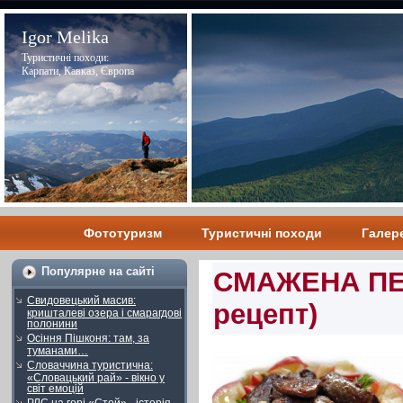
Igor Melika
Туристичні походи:
Карпати, Кавказ, Європа
Фототуризм
Туристичні походи
Галер
Популярне на сайті
СМАЖЕНА ПЕЧ
Свидовецький масив:
рецепт)
кришталеві озера і смарагдові
полонини
Осіння Пішконя: там, за
туманами…
Словаччина туристична:
«Словацький рай» - вікно у
світ емоцій