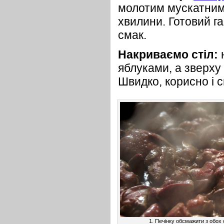
молотим мускатним 
хвилини. Готовий г
смак.
Накриваємо стіл:
н
яблуками, а зверху
Швидко, корисно і 
1. Печінку обсмажити з обох 