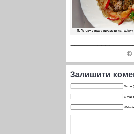
5. Готову страву викласти на тарілк
________________
© 
Залишити коме
Name (
E-mail 
Websit