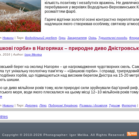
кількість позитиву і незабутніх вражень. Не дивлячи
перебування у верхівях Вододільно-Верховинських Ка
розмаїттям фарб.
Гарячі відтінки золотої осені контрастно переплітал
надлишок якого створював особливу, святкову атмо
in
Новини
| Tags:
Вододільний хребет
,
Гори
,
Закарпаття
,
Осінь
,
Туристичні походи
,
Флора
кові горби» в Нагорянах – природне диво Дністровськ
h, 2016 | Author:
Ігор Меліка
овський берег на околиці Нагорян – це нагромадження чудотворних скель. Са
ла тут унікальну геологічну пам’ятку – «Шишкові горби». І справді, тригрядови
подібних горбів, що підвищуються над високим берегом Дністра на 15-20 метрі
ють шишки.
о це диво мільйони років тому, коли природні сили зруйнували бар’єрний риф
ського моря, води якого плескалися на цьому місці 12–10 мільйонів років то
»»
in
Новини
| Tags:
Дністер
,
Літо
,
Подорожі Україною
,
Розваги і дозвілля
,
Туризм
,
Фототур
|
tries
Copyright © 2010-2026 Photographer: Igor Melika. All Rights Reserved.