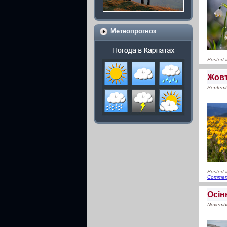
Метеопрогноз
Posted 
Жовт
Septemb
Posted 
Commen
Осін
Novembe