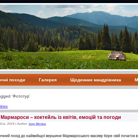
ичні походи
Галерея
Щоденник мандрівника
М
agged ‘Фототур’
tries
і Мармароси – коктейль із квітів, емоцій та погоди
31st, 2019 | Author:
Ігор Меліка
ичний похід до найвийщої вершини Мармароського масиву бере свій початок в