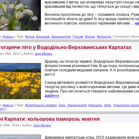
красивішим з квітку, що розкриває назустріч сонцю 
красивішим від пелюсток, що тягнуться до сонця і вк
Весняна прогулянка до лісу – справжня спокуса. Руки т
поспішайте чіпати це диво! Із лісу краще принести г
весняного повітря, напоєного чарівними квітами…
чи
in
Новини
| Tags:
Весна
,
Екологія
,
Закарпаття
,
Туризм
,
Флора
,
Фототур
|
Comments Close
огаряче літо у Вододільно-Верховинських Карпатах
er 29th, 2017 | Author:
Ігор Меліка
Щороку, на початку червня, Вододільно-Верховинські
флористичним різноманіттям. В цю пору, полонинські
повітря солодким медовим запахом. А їх різнобарвна 
житті!
Серед квіткового розмаїття Вододільно-Верховинських
тендітну рослину з жовтогарячими квітами. Ця диво-
людини. Про неї хочеться говорити найніжнішими с
далі»»»
in
Новини
| Tags:
Вододільний хребет
,
Гори
,
Закарпаття
,
Карпати
,
Літо
,
Туристичні похо
ts »
ні Карпати: кольорова паморозь жовтня
r 26th, 2016 | Author:
Ігор Меліка
Дивовижна карпатська осінь 2015 подарувала всім 