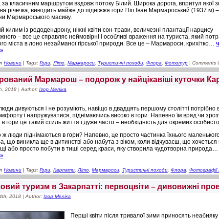
, за класичним маршрутом вздовж потоку Білий. Широка дорога, впритул якої 
ва річечка, виводить майже до підніжжя гори Піп Іван Мармароський (1937 м) 
и Мармароського масиву.
й килим із рододендрону, ніжні квіти сон-трави, величезні плантації нарцису
іжного – все це справляє неймовірні і особливі враження на туриста, який пот
ого міста в лоно незайманої гірської природи. Все це – Мармароси, крихітко…
»»
in
Новини
| Tags:
Гори
,
Літо
,
Мармароси
,
Туристичні походи
,
Флора
,
Фототур
|
Comments 
рований Мармарош – подорож у найцікавіші куточки Ка
h, 2018 | Author:
Ігор Меліка
люди дивуються і не розуміють, навіщо в двадцять першому столітті потрібно 
омфорту і напружуватися, піднімаючись високо в гори. Напевно їм вряд чи зроз
 в гори це такий стиль життя і дуже часто – необхідність для окремих особист
 ж люди піднімаються в гори? Напевно, це просто частинка їхнього маленького
а, що виникла ще в дитинстві або набута з віком, коли відчуваєш, що хочетьс
щі або просто побути в тиші серед краси, яку створила чудотворна природа
»»
in
Новини
| Tags:
Гори
,
Карпати
,
Літо
,
Мармароси
,
Туристичні походи
,
Флора
,
Фотографії
ковий туризм в Закарпатті: первоцвіти – дивовижні про
4th, 2018 | Author:
Ігор Меліка
Перші квіти після тривалої зими приносять неабияку 