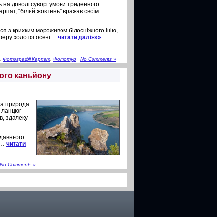
сь на доволі суворі умови триденного
рпат, “білий жовтень” вражав своїм
ися з крихким мереживом білосніжного інію,
сферу золотої осені…
читати далі»»»
,
Фотографії Карпат
,
Фототур
|
No Comments »
ого каньйону
ма природа
й ланцюг
в, здалеку
 давнього
му…
читати
No Comments »