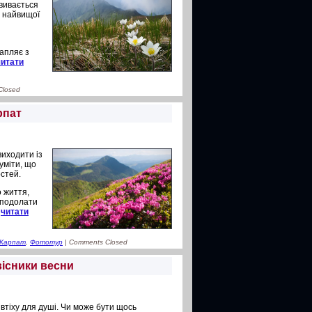
звивається
– найвищої
рапляє з
читати
Closed
рпат
виходити із
уміти, що
остей.
 життя,
я подолати
…
читати
 Карпат
,
Фототур
|
Comments Closed
вісники весни
втіху для душі. Чи може бути щось