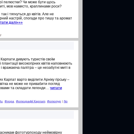
свої пелюстки? Чи може бути щось
риті, мов намисто, краплинами роси?
ак і тягнуться до квітів. Але не
арний настрій, спогади про тишу та аромат
тати далі»»»
d
 Карпати дивують туристів своїм
 плантації високогірних квітів наповнюють
і вражаюча палітра – це незабутні миті в
 Карпат варто виділити Арніку гірську –
квітка не може не привабити погляд
ловами та складати легенди…
читати
ди
,
Флора
,
Фотографії Карпат
,
Фототур
|
No
учасникам фототурпоходу неймовірну