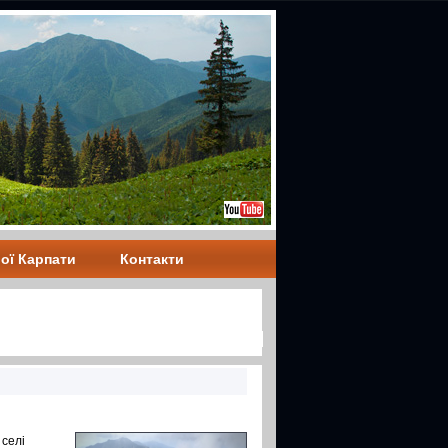
ої Карпати
Контакти
 селі