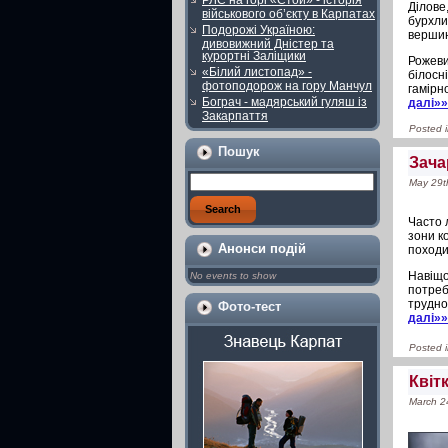
РЛС на горі «Стой» - історія
Ділове
військового об’єкту в Карпатах
бурхли
Подорожі Україною:
вершин
дивовижний Дністер та
курортні Заліщики
Рожеви
«Білий листопад» -
білосн
фотоподорож на гору Манчул
гамірн
Бограч - мадярський гуляш із
далі»
Закарпаття
Posted 
Пошук
Зача
May 29t
Часто 
зони к
Анонси подій
походи
Навіщо
No events to show
потреб
трудно
Фото-тест
далі»
Posted 
Квіт
March 2