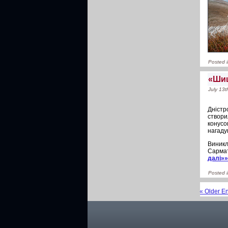
Posted 
«Шиш
July 13t
Дністр
створи
конусо
нагаду
Виникл
Сармат
далі»
Posted 
« Older En