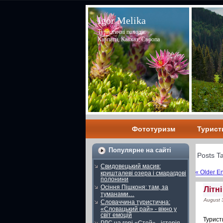
Igor Melika
Туристичні походи:
Карпати, Кавказ, Європа
Фототуризм
Турист
Популярне на сайті
Posts T
Свидовецький масив:
« Older En
кришталеві озера і смарагдові
полонини
Осіння Пішконя: там, за
Літн
туманами…
August 
Словаччина туристична:
«Словацький рай» - вікно у
світ емоцій
Турист