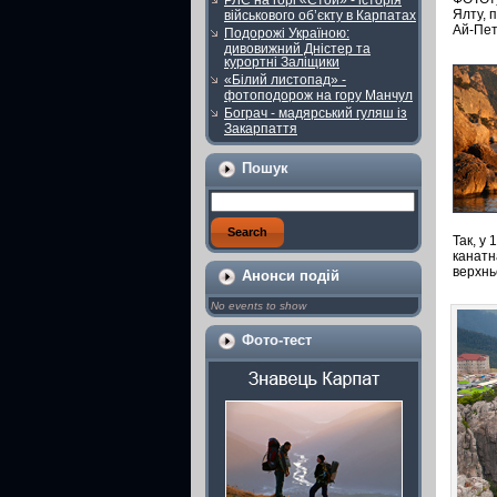
РЛС на горі «Стой» - історія
Ялту, 
військового об’єкту в Карпатах
Ай-Пет
Подорожі Україною:
дивовижний Дністер та
курортні Заліщики
«Білий листопад» -
фотоподорож на гору Манчул
Бограч - мадярський гуляш із
Закарпаття
Пошук
Так, у
канатн
верхнь
Анонси подій
No events to show
Фото-тест