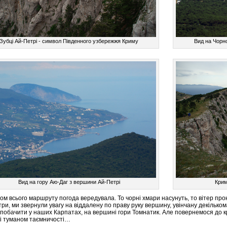
Зубці Ай-Петрі - символ Південного узбережжя Криму
Вид на Чорн
Вид на гору Аю-Даг з вершини Ай-Петрі
Крим
ом всього маршруту погода вередувала. То чорні хмари насунуть, то вітер про
три, ми звернули увагу на віддалену по праву руку вершину, увінчану декількома
побачити у наших Карпатах, на вершині гори Томнатик. Але повернемося до кри
і туманом таємничості…