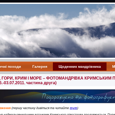
ичні походи
Галерея
Щоденник мандрівника
М
О, ГОРИ, КРИМ І МОРЕ – ФОТОМАНДРІВКА КРИМСЬКИМ
6.-03.07.2011. частина друга)
вження
(першу частину дивіться та читайте
тут
)
р наймальовничішими куточками Кримського півострова продовжується. Попер