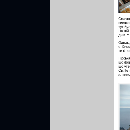
Смачно
високо
тут бу
На ній 
днів. У
Однак 
стійко
ти кіл
Гірськ
що фор
що утв
Св.Пет
ялтинс