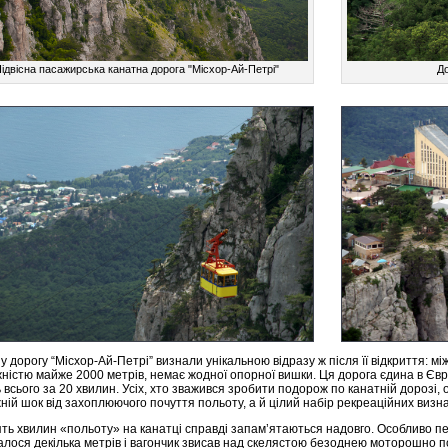
ідвісна пасажирська канатна дорога "Місхор-Ай-Петрі"
До
у дорогу “Місхор-Ай-Петрі” визнали унікальною відразу ж після її відкриття: м
ністю майже 2000 метрів, немає жодної опорної вишки. Ця дорога єдина в Євр
 всього за 20 хвилин. Усіх, хто зважився зробити подорож по канатній дорозі, о
ній шок від захоплюючого почуття польоту, а й цілий набір рекреаційних визн
ть хвилин «польоту» на канатці справді запам’ятаються надовго. Особливо 
лося декілька метрів і вагончик звисав над скелястою безоднею моторошно п