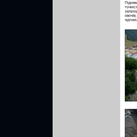
Піднім
точніс
запрош
овочів
чурчхе