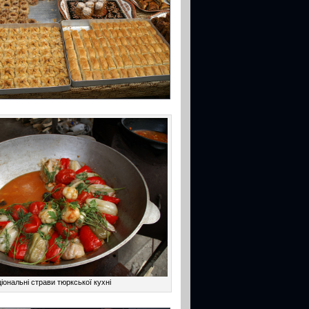
іональні страви тюркської кухні