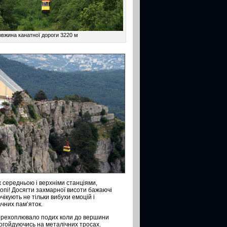
вжина канатної дороги 3220 м
іж середньою і верхніми станціями,
опі! Досягти захмарної висоти бажаючі
чікують не тільки вибухи емоцій і
ачних пам’яток.
перехоплювало подих коли до вершини
огойдуючись на металічних тросах.