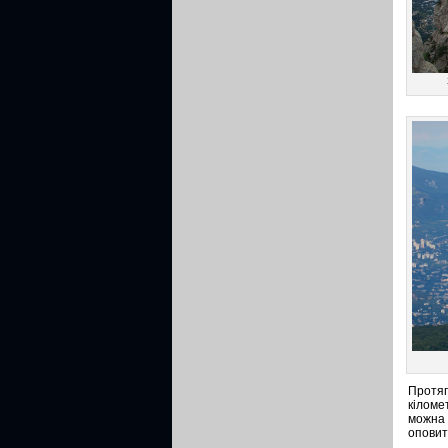
Протяг
кіломе
можна 
оповит