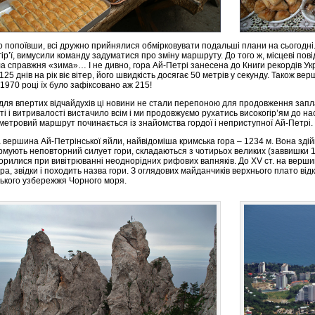
 попоївши, всі дружно прийнялися обмірковувати подальші плани на сьогодні.
гір’ї, вимусили команду задуматися про зміну маршруту. До того ж, місцеві по
ла справжня «зима»… І не дивно, гора Ай-Петрі занесена до Книги рекордів Укра
125 днів на рік віє вітер, його швидкість досягає 50 метрів у секунду. Також ве
 1970 році їх було зафіксовано аж 215!
для впертих відчайдухів ці новини не стали перепоною для продовження зап
сті і витривалості вистачило всім і ми продовжуємо рухатись високогір’ям до на
ометровий маршрут починається із знайомства гордої і неприступної Ай-Петрі.
а вершина Ай-Петрінської яйли, найвідоміша кримська гора – 1234 м. Вона здійм
мують неповторний силует гори, складаються з чотирьох великих (заввишки 12-
орилися при вивітрюванні неоднорідних рифових вапняків. До XV ст. на верши
ра, звідки і походить назва гори. З оглядових майданчиків верхнього плато в
ького узбережжя Чорного моря.