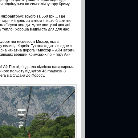
ги піднімуться на символічну гору Криму –
з мікроавтобус всього за 550 грн… І це
-гарячий день за вікном і чисте блакитне
лої сухої погоди. Адже наступні два дні
у тепло і хороша видимість для для нас
урортній місцевості Місхор, яка в
у селища Кореїз. Тут знаходиться одне з
вісна канатна дорога «Мисхор – Ай-Петри».
ивіших вершин Кримських гір – гору Ай-
ої Ай-Петрі, з’єднала підвісна пасажирська
ного польоту під кутом 46 градусів. З
ега від Судака до Форосу.