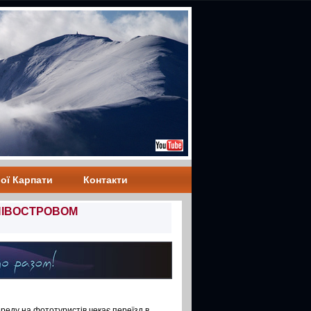
ої Карпати
Контакти
 ПІВОСТРОВОМ
еду на фототуристів чекає переїзд в