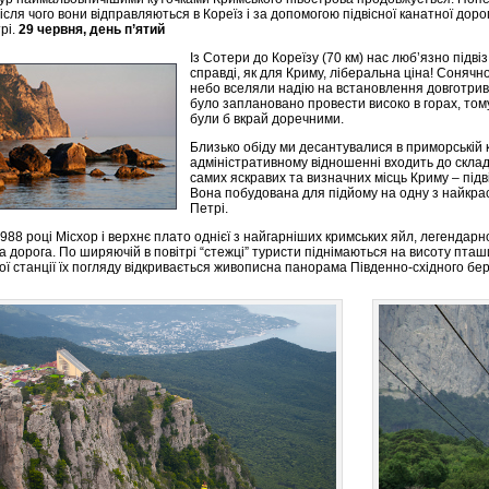
після чого вони відправляються в Кореїз і за допомогою підвісної канатної доро
рі.
29 червня, день п’ятий
Із Сотери до Кореїзу (70 км) нас люб’язно підві
справді, як для Криму, ліберальна ціна! Сонячно
небо вселяли надію на встановлення довготрива
було заплановано провести високо в горах, том
були б вкрай доречними.
Близько обіду ми десантувалися в приморській к
адміністративному відношенні входить до склад
самих яскравих та визначних місць Криму – під
Вона побудована для підйому на одну з найкрас
Петрі.
 1988 році Місхор і верхнє плато однієї з найгарніших кримських яйл, легендарн
а дорога. По ширяючій в повітрі “стежці” туристи піднімаються на висоту пташи
ої станції їх погляду відкривається живописна панорама Південно-східного бер