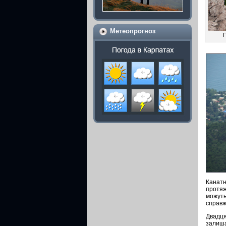
Метеопрогноз
П
Канатн
протяж
можуть
справж
Двадця
залиша