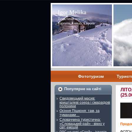
Igor Melika
Туристичні походи:
Карпати, Кавказ, Європа
Фототуризм
Турист
Популярне на сайті
ЛІТ
(25.0
Свидовецький масив:
кришталеві озера і смарагдові
полонини
Осіння Пішконя: там, за
туманами…
Словаччина туристична:
«Словацький рай» - вікно у
Продо
світ емоцій
ФОТОту