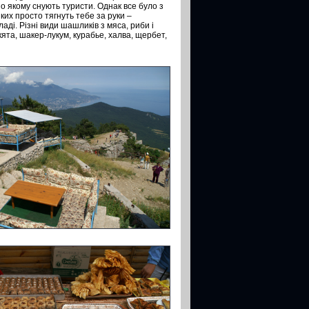
о якому снують туристи. Однак все було з
яких просто тягнуть тебе за руки –
аді. Різні види шашликів з мяса, риби і
кята, шакер-лукум, курабье, халва, щербет,