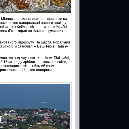
 Мінлива погода та невтішні прогнози на
відомили, що напередодні нашого приїзду
їни, як найбільш вітряне місце в Україні.
ршина б’є рекорди по кількості туманних
ланованого маршруту. На щастя, моральної
ступного міся ночівлі – Беш-Текне. Наш 9-
ається над Алупкою і Корєїзом. Білі зубці,
15 м) і ряду дрібних прямовисних піків,
ні знаходився візантійський храм
ідкривається найбільша панорама