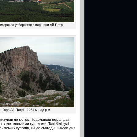
оморське узбережжя з вершини Ай-Петрі
. Гора Ай-Петрі - 1234 м над р.м.
низував до кісток. Подолавши перші два
 велетенськими куполами. Такі білі кулі
мських куполів, які до сьогоднішнього дня