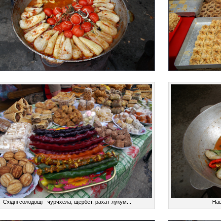
Східні солодощі - чурчхела, щербет, рахат-лукум...
Нац