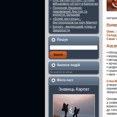
РЛС на горі «Стой» - історія
військового об’єкту в Карпатах
Подорожі Україною:
дивовижний Дністер та
курортні Заліщики
натура
«Білий листопад» -
фотоподорож на гору Манчул
Різдвя
Бограч - мадярський гуляш із
Закарпаття
Опис:
з
Склад
Смак:
Пошук
Для пр
• гібіс
• кориц
• гвозд
• зірча
Анонси подій
• цедр
• сушен
No events to show
• хвоя –
Фото-тест
Спосіб
утворе
перемі
Зберіг
Основн
а осві
корисн
до тог
чаюван