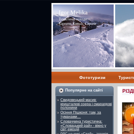
Igor Melika
Туристичні походи:
Карпати, Кавказ, Європа
Фототуризм
Турист
Популярне на сайті
РІЗ
Свидовецький масив:
кришталеві озера і смарагдові
полонини
Осіння Пішконя: там, за
туманами…
Словаччина туристична:
«Словацький рай» - вікно у
світ емоцій