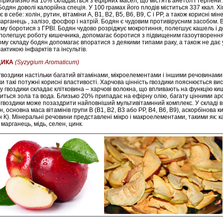
приблизно на 10% складається з ефірних масел, що містять анетол і терпени. 
 Бодян доволі калорійна спеція. У 100 грамах його плодів міститься 337 ккал. Х
 в себе: холін, рутин, вітаміни А, В1, В2, В5, В6, В9, С і РР, а також корисні мін
 марганець , залізо, фосфор і натрій. Бодян є чудовим противірусним засобом. 
зму боротися з ГРВІ. Бодян чудово розріджує мокротиння, полегшує кашель і 
полегшує роботу кишечника, допомагає боротися з підвищеним газоутворення
му складу бодян допомагає впоратися з деякими типами раку, а також не дає 
актикою інфарктів та інсультів.
ДИКА
(Syzygium Aromaticum)
гвоздики настільки багатий вітамінами, мікроелементами і іншими речовинами, 
и такі потужні корисні властивості. Харчова цінність гвоздики пояснюється висо
у гвоздики складає клітковина – харчові волокна, що впливають на функцію киш
иться зола та вода. Близько 20% припадає на ефірну олію, багату цінними а
 гвоздики може позаздрити найповніший мультивітамнний комплекс. У складі в
, основна маса вітамінів групи В (В1, В2, В3 або РР, В4, В6, В9), аскорбінова к
ін К). Мінеральні речовини представлені мікро і макроелементами, такими як: ка
 марганець, мідь, селен, цинк.