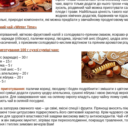
чаю, варто тільки додати до нього трохи «ча
зусиль, різдвяний чай можна приготувати са
плоди і трави. Найбільша цінність такого на
жодних хімічних додатків, барвників чи підси
льні, природні компоненти, які можна придбати у звичайному продуктовому ма
ний чай «Winter Time»
ігріваючий, квітково-фруктовий напій з солодкувато-пряним смаком, яскраво-р
:
каркаде (гібіскус), палички кориці, гвоздика, зірчастий аніс (бодян), цедра апе
насичений, з приємним солодкувато-кислим відтінком та пряним ароматом рі
иготування 100 г сухої суміші чаю:
кус (каркаде) – 30 г
я – 15 г
ика – 5 г
стий аніс – 5 г
а апельсину – 20 г
і яблука – 20 г
 5 г
 приготування:
палички кориці, гвоздику і бодян подрібнити і змішати з цвітом
ної суміші додати сушену цедру апельсина, сушені яблука і хвою (молоді верхі
шати. Для заварювання чаю: на склянку окропу кладуть одну чайну ложку сумі
ають чай в скляній посудині.
а запорука смачного чаю – це свіжі, якісні спеції і фрукти. Прянощі вносять пі
жаючі тони цитрусових підкреслюють його святковий характер. Крім чудового сма
их для здоров’я властивостей завдяки високому вмісту антиоксидантів. Чай «W
о ж він зміцнює імунітет, зігріває при переохолодженні, покращує травлення, т
ня і теплих зимових вечорів Вам!