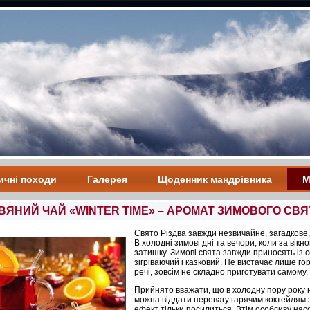
ичні походи
Галерея
Щоденник мандрівника
М
ДВЯНИЙ ЧАЙ «WINTER TIME» – АРОМАТ ЗИМОВОГО СВЯ
Свято Різдва завжди незвичайне, загадкове,
В холодні зимові дні та вечори, коли за вікно
затишку. Зимові свята завжди приносять із 
зігріваючий і казковий. Не вистачає лише го
речі, зовсім не складно приготувати самому.
Прийнято вважати, що в холодну пору року н
можна віддати перевагу гарячим коктейлям 
ефект тільки посилиться. Втім особливу нас