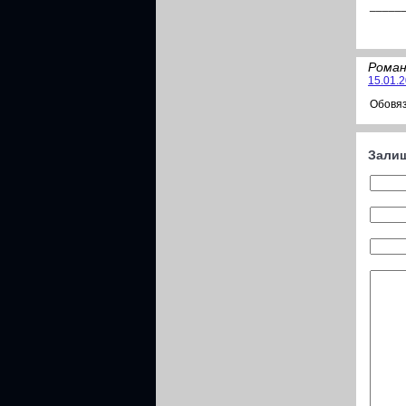
_____
Роман
15.01.2
Обовяз
Залиш