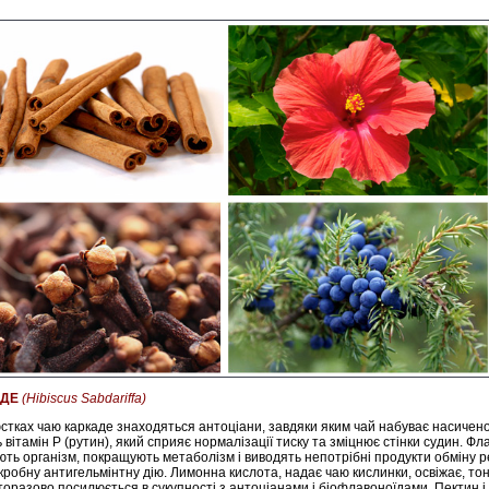
АДЕ
(Hibiscus Sabdariffa)
стках чаю каркаде знаходяться антоціани, завдяки яким чай набуває насиченог
ь вітамін Р (рутин), який сприяє нормалізації тиску та зміцнює стінки судин. Фл
ть організм, покращують метаболізм і виводять непотрібні продукти обміну 
кробну антигельмінтну дію. Лимонна кислота, надає чаю кислинки, освіжає, тоні
торазово посилюється в сукупності з антоціанами і біофлавоноїдами. Пектин