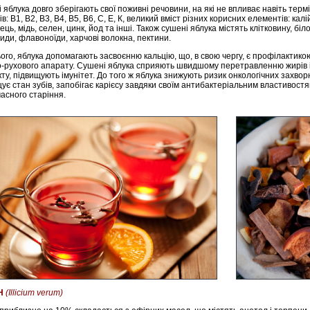
 яблука довго зберігають свої поживні речовини, на які не впливає навіть терм
ів: В1, В2, В3, В4, В5, В6, С, Е, К, великий вміст різних корисних елементів: калі
ць, мідь, селен, цинк, йод та інші. Також сушені яблука містять клітковину, біло
иди, флавоноїди, харчові волокна, пектини.
ього, яблука допомагають засвоєнню кальцію, що, в свою чергу, є профілактик
-рухового апарату. Сушені яблука сприяють швидшому перетравленню жирів і 
кту, підвищують імунітет. До того ж яблука знижують ризик онкологічних захвор
ує стан зубів, запобігає карієсу завдяки своїм антибактеріальним властивостя
асного старіння.
Н
(Illicium verum)