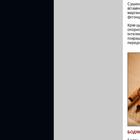
Сушені
вітамін
маргане
фітонц
Крім ц
опорно
інтеле
покращ
передч
БОДЯ