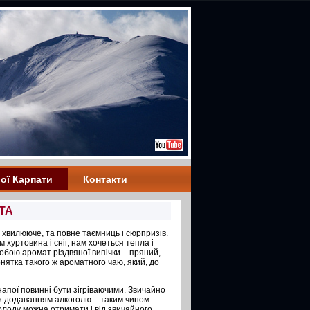
ої Карпати
Контакти
ТА
 хвилююче, та повне таємниць і сюрпризів.
м хуртовина і сніг, нам хочеться тепла і
собою аромат різдвяної випічки – пряний,
рнятка такого ж ароматного чаю, який, до
апої повинні бути зігріваючими. Звичайно
з додаванням алкоголю – таким чином
олоду можна отримати і від звичайного