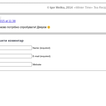
________________________________________________________________
© Igor Melika, 2014
«Winter Time» Tea Reci
:
015 at 11:38
ково потрібно спробувати! Дякуєм
ити коментар
Name (required)
E-mail (required)
Website