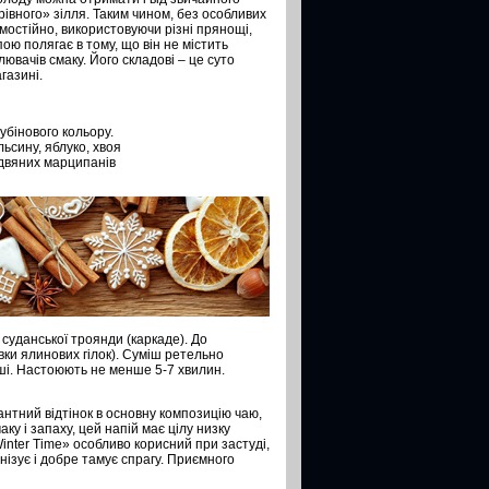
рівного» зілля. Таким чином, без особливих
мостійно, використовуючи різні прянощі,
пою полягає в тому, що він не містить
лювачів смаку. Його складові – це суто
газині.
убінового кольору.
льсину, яблуко, хвоя
здвяних марципанів
 суданської троянди (каркаде). До
вки ялинових гілок). Суміш ретельно
ші. Настоюють не менше 5-7 хвилин.
кантний відтінок в основну композицію чаю,
ку і запаху, цей напій має цілу низку
inter Time» особливо корисний при застуді,
онізує і добре тамує спрагу. Приємного