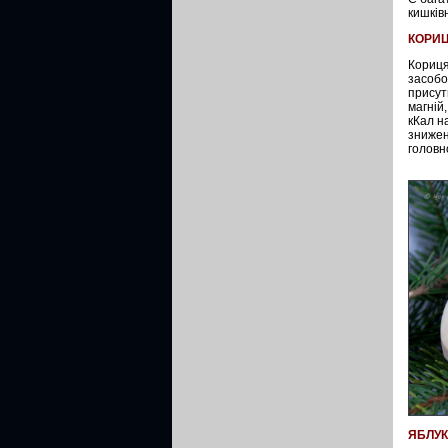
кишків
КОРИ
Кориця
засобо
присутн
магній
кКал н
знижен
головн
ЯБЛУК