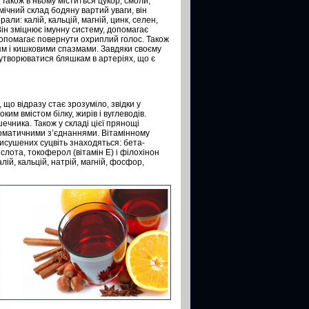
Також в ньому міститься цукор, смоли,
імічний склад бодяну вартий уваги, він
ерали: калій, кальцій, магній, цинк, селен,
Він зміцнює імунну систему, допомагає
допомагає повернути охриплий голос. Також
м і кишковими спазмами. Завдяки своєму
утворюватися бляшкам в артеріях, що є
що відразу стає зрозуміло, звідки у
ким вмістом білку, жирів і вуглеводів.
ечника. Також у складі цієї прянощі
роматичними з’єднаннями. Вітамінному
исушених суцвіть знаходяться: бета-
ислота, токоферол (вітамін Е) і філохінон
лій, кальцій, натрій, магній, фосфор,