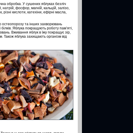
ічна обробка. У сушених яблуках безліч
й, натрій, фосфор, магній, кальцій, залізо,
к, різні кислоти, катехіни, ефірні масла,
ою остеопорозу та інших захворювань
білків. Яблука покращують роботу пам’яті,
ювань. Вживання яблук в їжу покращує зір,
м. Також яблука захищають організм від