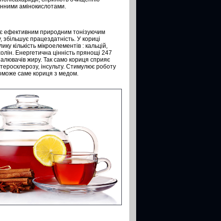
цінними амінокислотами.
що є ефективним природним тонізуючим
, збільшує працездатність. У кориці
лику кількість мікроелементів : кальцій,
 холін. Енергетична цінність прянощі 247
палювачів жиру. Так само кориця сприяє
атеросклерозу, інсульту. Стимулює роботу
оможе саме кориця з медом.