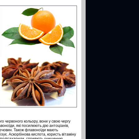
о червоного кольору, вони у свою чергу
авоноїди, які посилюють дію антоціанів,
речовин. Також флавоноїди мають
зує. Аскорбінова кислота, користь вітаміну
 і полісахариди, сприяють очищенню