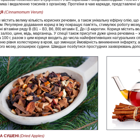
ника і видаленню токсинів з організму. Протеїни в чаю каркаде, представлені 
ЦЯ
(Cinnamomum Verum)
 містить велику кількість корисних речовин, а також унікальну ефірну олію, 
м. Регулярне додавання кориці в їжу покращує пам’ять, стимулює роботу мозку
і вітаміни ряду В (В1 – В3, В6, В9) вітамін Е, До і β-каротин. Кориця містить ве
, залізо, цинк, мідь, марганець. У спеції також присутня дуже цінна речовина –
а 100 г, разом з цим кориця входить до числа найефективніших натуральних с
ню рівня холестерину в крові, що зменшує ймовірність виникнення інфаркту, 
ого мозку, розширює судини. Швидше позбутися простудних захворювань доп
А СУШЕНІ
(Dried Apples)