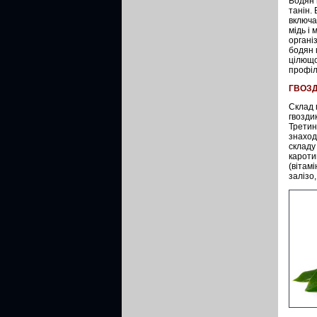
Бодян 
танін.
включає
мідь і
органі
бодян 
цілющо
профіл
ГВОЗ
Склад 
гвоздик
Третин
знаход
складу
каротин
(вітам
залізо,