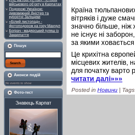
РЛС на горі «Стой» - історія
військового об’єкту в Карпатах
Країна тюльпанових
Подорожі Україною:
дивовижний Дністер та
вітряків і дуже сма
курортні Заліщики
«Білий листопад» -
значно більше, ніж 
фотоподорож на гору Манчул
Бограч - мадярський гуляш із
не існує ні заборон
Закарпаття
за якими ховається 
Пошук
Це крихітна європей
місцевих жителів, 
для початку варто 
Анонси подій
читати далі»»»
No events to show
Posted in
Новини
| Tags
Фото-тест