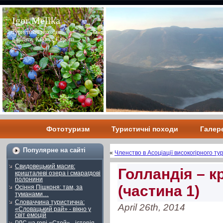
Igor Melika
Туристичні походи:
Карпати, Кавказ, Європа
Фототуризм
Туристичні походи
Галер
Популярне на сайті
«
Членство в Асоціації високогірного т
Свидовецький масив:
Голландія – кр
кришталеві озера і смарагдові
полонини
(частина 1)
Осіння Пішконя: там, за
туманами…
Словаччина туристична:
April 26th, 2014
«Словацький рай» - вікно у
світ емоцій