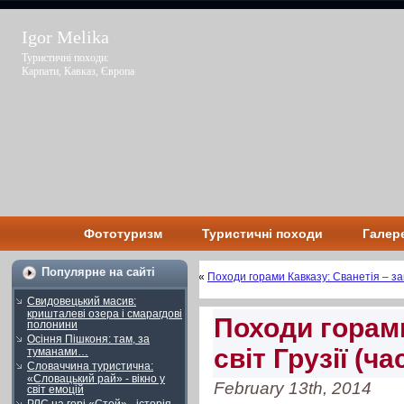
Igor Melika
Туристичні походи:
Карпати, Кавказ, Європа
Фототуризм
Туристичні походи
Галер
Популярне на сайті
«
Походи горами Кавказу: Сванетія – заг
Свидовецький масив:
кришталеві озера і смарагдові
Походи горами
полонини
Осіння Пішконя: там, за
світ Грузії (ч
туманами…
Словаччина туристична:
«Словацький рай» - вікно у
February 13th, 2014
світ емоцій