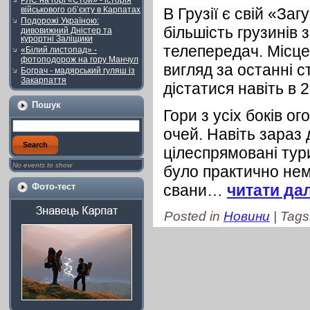
РЛС на горі «Стой» - історія
військового об’єкту в Карпатах
В Грузії є свій «Заг
Подорожі Україною:
більшість грузинів 
дивовижний Дністер та
курортні Заліщики
телепередач. Місце,
«Білий листопад» -
фотоподорож на гору Манчул
вигляд за останні с
Бограч - мадярський гуляш із
Закарпаття
дістатися навіть в 2
Пошук
Гори з усіх боків о
очей. Навіть зараз
цілеспрямовані тури
No events to show
було практично нем
Фото-тест
свани…
читати да
Posted in
Новини
| Tags