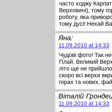
часто ходжу Карпата
Верховині), тому го
роботу, яка привор
тому дусі! Нехай В
Яна:
11.09.2010 at 14:33
Чудові фото! Так не
Плай, Великий Верх
літо ще не прийшло
скоро всі верхи вкр
горах та нових, фай
Віталій Гронде
11.09.2010 at 14:33