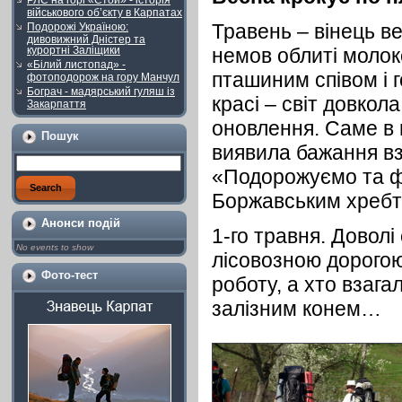
РЛС на горі «Стой» - історія
військового об’єкту в Карпатах
Травень – вінець ве
Подорожі Україною:
дивовижний Дністер та
курортні Заліщики
немов облиті молок
«Білий листопад» -
пташиним співом і г
фотоподорож на гору Манчул
Бограч - мадярський гуляш із
красі – світ довкол
Закарпаття
оновлення. Саме в ц
Пошук
виявила бажання вз
«Подорожуємо та ф
Боржавським хребт
Анонси подій
1-го травня. Доволі
No events to show
лісовозною дорогою 
Фото-тест
роботу, а хто взага
залізним конем…