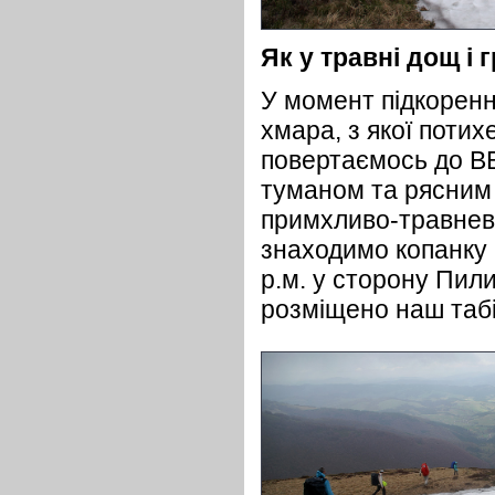
Як у травні дощ і
У момент підкоренн
хмара, з якої поти
повертаємось до ВВ
туманом та рясним 
примхливо-травнев
знаходимо копанку 
р.м. у сторону Пили
розміщено наш табір