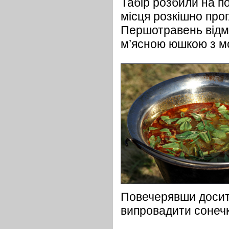
Табір розбили на по
місця розкішно про
Першотравень відм
м’ясною юшкою з м
Повечерявши досита
випровадити сонечк