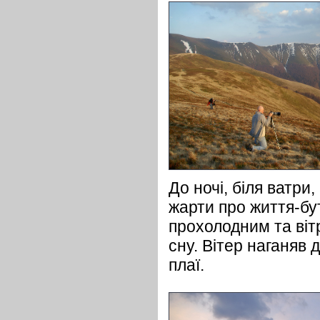
До ночі, біля ватри
жарти про життя-бут
прохолодним та віт
сну. Вітер наганяв 
плаї.