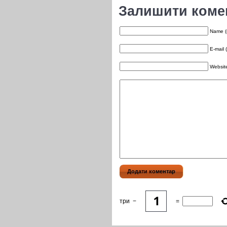
Залишити коме
Name (
E-mail 
Websit
три
−
=