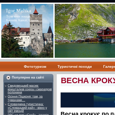
Igor Melika
Туристичні походи:
Карпати, Кавказ, Європа
Фототуризм
Туристичні походи
Галер
Популярне на сайті
ВЕСНА КРОКУЄ
Свидовецький масив:
кришталеві озера і смарагдові
полонини
Осіння Пішконя: там, за
туманами…
Словаччина туристична:
«Словацький рай» - вікно у
світ емоцій
Весна крокує по пл