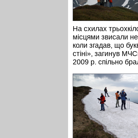
На схилах трьохкіло
місцями звисали неб
коли згадав, що бук
стіні», загинув МЧС
2009 р. спільно бр