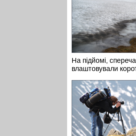
На підйомі, спереч
влаштовували корот