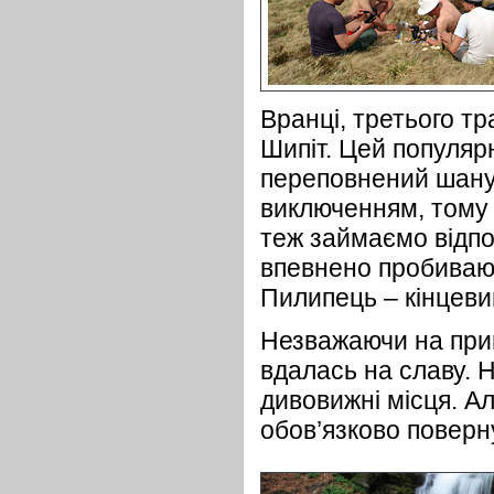
Вранці, третього т
Шипіт. Цей популяр
переповнений шанув
виключенням, тому
теж займаємо відпо
впевнено пробиваюч
Пилипець – кінцеви
Незважаючи на при
вдалась на славу. Н
дивовижні місця. А
обов’язково поверн