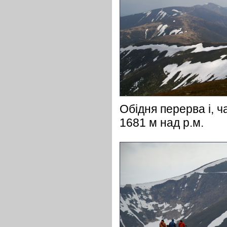
Обідня перерва і, ч
1681 м над р.м.