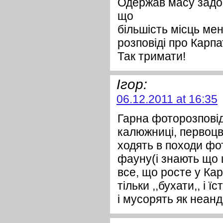
Одержав масу задов
що
більшість місць мені
розповіді про Карпа
Так тримати!
Ігор:
06.12.2011 at 16:35
Гарна фоторозповід
калюжниці, первоцв
ходять в походи фо
фауну(і знають що ц
все, що росте у Кар
тільки ,,бухати,, і
і мусорять як неанд