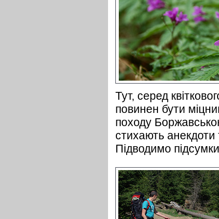
Тут, серед квітково
повинен бути міцни
походу Боржавською
стихають анекдоти т
Підводимо підсумки