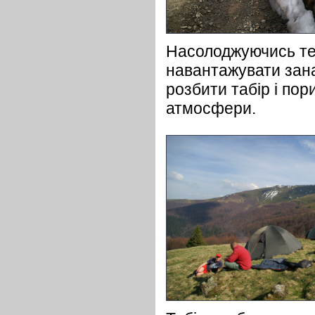
Насолоджуючись те
навантажувати зана
розбити табір і пор
атмосфери.