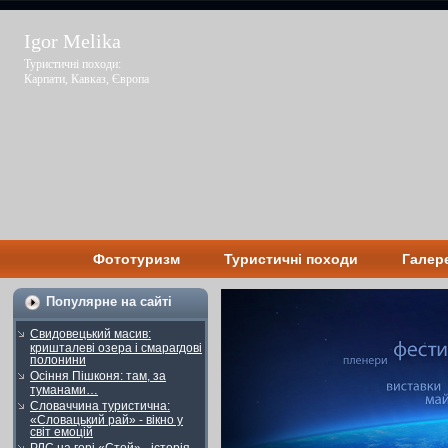
Igor Melika
Туристичні походи:
Карпати, Кавказ, Європа
Фототуризм
Туристичні походи
Галер
Популярне на сайті
Свидовецький масив:
кришталеві озера і смарагдові
полонини
Осіння Пішконя: там, за
туманами…
Словаччина туристична:
«Словацький рай» - вікно у
світ емоцій