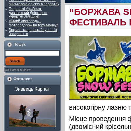
РЛС на горі «Стой» - історія
військового об’єкту в Карпатах
Подорожі Україною:
“БОРЖАВА S
дивовижний Дністер та
курортні Заліщики
ФЕСТИВАЛЬ В 
«Білий листопад» -
фотоподорож на гору Манчул
Бограч - мадярський гуляш із
Закарпаття
Пошук
No events to show
Фото-тест
високогірну лазню т
Місце проведення 
(двомісний крісельн