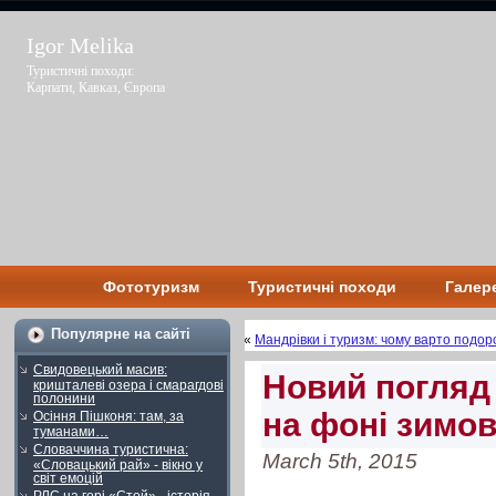
Igor Melika
Туристичні походи:
Карпати, Кавказ, Європа
Фототуризм
Туристичні походи
Галер
Популярне на сайті
«
Мандрівки і туризм: чому варто подо
Свидовецький масив:
Новий погляд 
кришталеві озера і смарагдові
полонини
на фоні зимо
Осіння Пішконя: там, за
туманами…
Словаччина туристична:
March 5th, 2015
«Словацький рай» - вікно у
світ емоцій