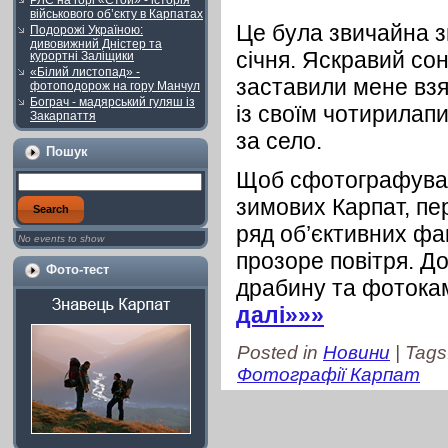
РЛС на горі «Стой» - історія
військового об’єкту в Карпатах
Це була звичайна з
Подорожі Україною:
дивовижний Дністер та
січня. Яскравий со
курортні Заліщики
«Білий листопад» -
заставили мене взя
фотоподорож на гору Манчул
Бограч - мадярський гуляш із
із своїм чотирилап
Закарпаття
за село.
Пошук
Щоб сфотографуват
зимових Карпат, пе
ряд об’єктивних фак
No events to show
прозоре повітря. До
Фото-тест
драбину та фотока
далі»»»
Posted in
Новини
| Tags
Фотографії Карпат