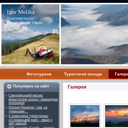
Igor Melika
Туристичні походи:
Карпати, Кавказ, Європа
Фототуризм
Туристичні походи
Галер
Популярне на сайті
Галерея
Свидовецький масив:
кришталеві озера і смарагдові
полонини
Осіння Пішконя: там, за
туманами…
Словаччина туристична:
«Словацький рай» - вікно у
світ емоцій