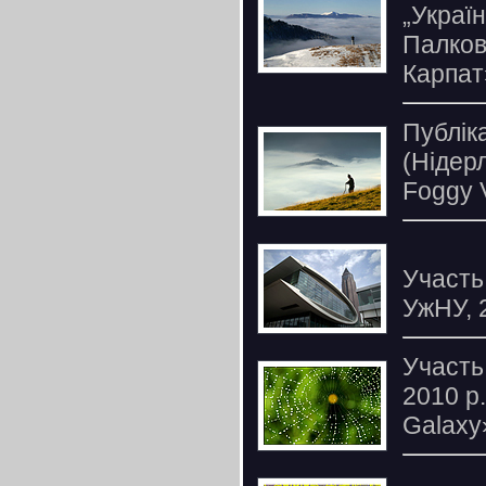
„Україн
Палков
Карпат
Публік
(Нідерл
Foggy 
Участь 
УжНУ, 
Участь
2010 р
Galaxy