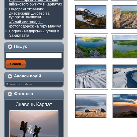
РЛС на горі «Стой» - історія
військового об’єкту в Карпатах
Подорожі Україною:
дивовижний Дністер та
курортні Заліщики
«Білий листопад» -
фотоподорож на гору Манчул
Бограч - мадярський гуляш із
Закарпаття
Пошук
Анонси подій
No events to show
Фото-тест