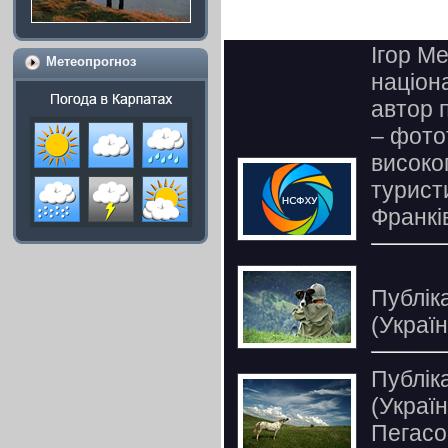
Ігор М
Метеопрогноз
націон
автор 
– фото
високо
турист
Франків
Публіка
(Украї
Публіка
(Украї
Пегас