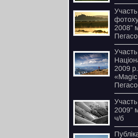
Участь
фотоху
2008” м
Пегасо
Участь
Націон
2009 р.
«Magic
Пегас
Участь
2009” 
ч/б
Публік