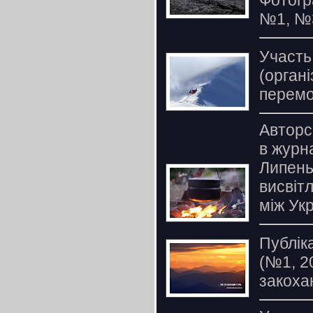
Фотогр
№1, №
Участь
(органі
перемо
Авторс
в журн
Липень
висвітл
між Ук
Публік
(№1, 2
закоха