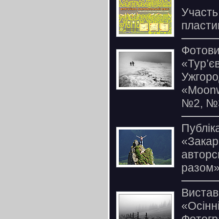
Участь
пласти
Фотови
«Тур’є
Ужгоро
«Moonw
№2, №
Публік
«Закар
авторс
разом»
Вистав
«Осінн