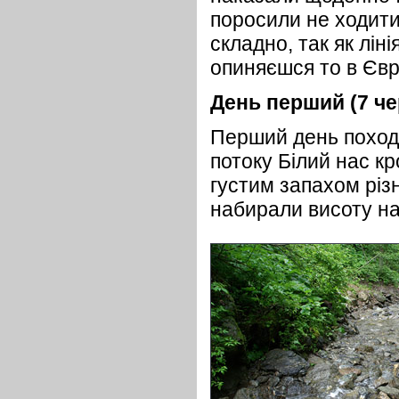
поросили не ходити
складно, так як лін
опиняєшся то в Євро
День перший (7 че
Перший день походу
потоку Білий нас к
густим запахом різ
набирали висоту н