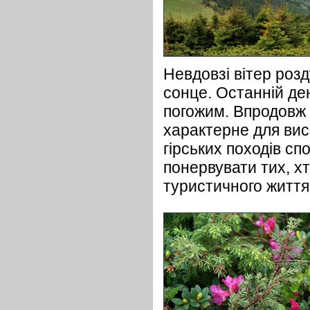
Невдовзі вітер розд
сонце. Останній де
погожим. Впродовж 
характерне для вис
гірських походів сп
понервувати тих, хт
туристичного життя