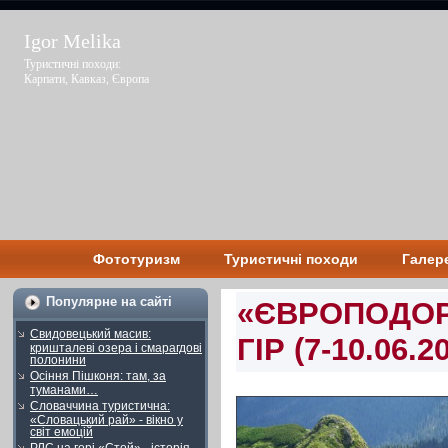
Igor Melika
Туристичні походи:
Карпати, Кавказ, Європа
Фототуризм
Туристичні походи
Галер
Популярне на сайті
«ЄВРОПОДОР
Свидовецький масив:
ГІР (7-10.06.2
кришталеві озера і смарагдові
полонини
Осіння Пішконя: там, за
туманами…
Словаччина туристична:
«Словацький рай» - вікно у
світ емоцій