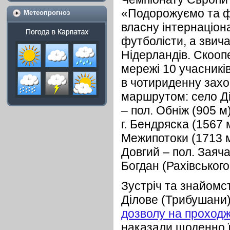
«Подорожуємо та ф
Метеопрогноз
власну інтернаціон
футболісти, а звич
Нідерландів. Скооп
мережі 10 учасникі
в чотириденну зах
маршрутом: село Діл
– пол. Обніж (905 м)
г. Бендряска (1567 м
Межипотоки (1713 м)
Довгий – пол. Заяча
Богдан (Рахівського
Зустріч та знайомс
Ділове (Трибушани)
дозволу на проход
наказали щоденно ї