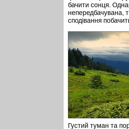
бачити сонця. Однак
непередбачувана, т
сподівання побачи
Густий туман та по