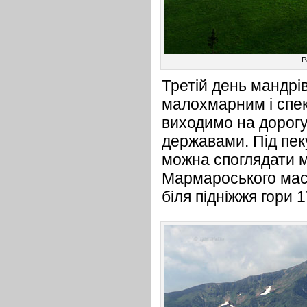
Р
Третій день мандр
малохмарним і спе
виходимо на дорогу
державами. Під пек
можна споглядати 
Мармароського мас
біля підніжжя гори 