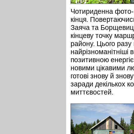
Чотириденна фото-
кінця. Повертаючис
Заяча та Борщевиця
кінцеву точку марш
району. Цього разу
найрізноманітніші 
позитивною енергіє
новими цікавими лю
готові знову й знов
заради декількох ко
миттєвостей.