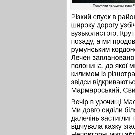
Полонина на схилах гори Р
Різкий спуск в рай
широку дорогу узбі
вузьколистого. Кр
позаду, а ми продо
румунським кордоно
Лечен заплановано 
полонина, до якої 
килимом із різнотра
звідси відкривають
Мармароський, Сви
Вечір в урочищі Ма
Ми довго сиділи бі
далечінь застиглиг 
відчувала казку зга
Неповторні миті аб