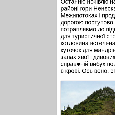
Останню ночівлю на
районі гори Ненєск
Межипотоках і про
дорогою поступово 
потрапляємо до під
для туристичної ст
котловина встелена
куточок для мандрі
запах хвої і дивови
справжній вибух по
в крові. Ось воно,