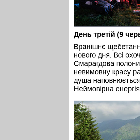
День третій (9 чер
Вранішнє щебетання
нового дня. Всі ох
Смарагдова полонин
невимовну красу ран
душа наповнюється 
Неймовірна енергія 