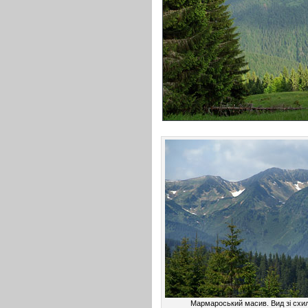
Мармароський масив. Вид зі схил