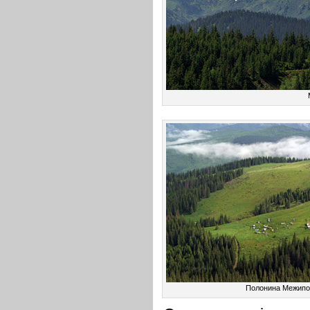
Полонина Межипо