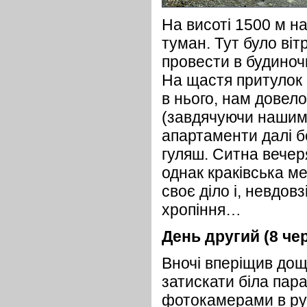
На висоті 1500 м на
туман. Тут було віт
провести в будиноч
На щастя притулок 
в нього, нам довел
(завдячуючи нашим
апартаменти далі б
гуляш. Ситна вечеря
однак краківська м
своє діло і, невдов
хропіння…
День другий (8 чер
Вночі вперіщив дощ.
затискати біла пара
фотокамерами в рук