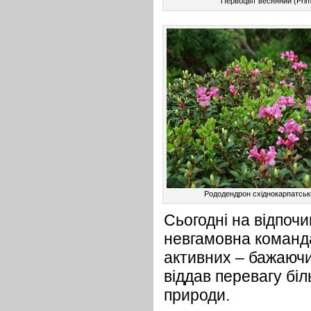
Первоцвіт весняний (Primu
Рододендрон східнокарпатськ
Сьогодні на відпоч
невгамовна команда
активних – бажаючи
віддав перевагу біл
природи.