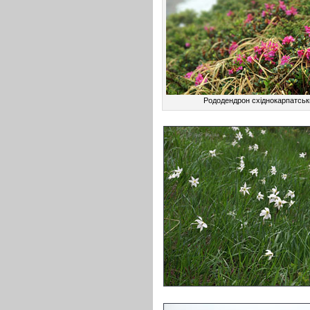
Рододендрон східнокарпатськ