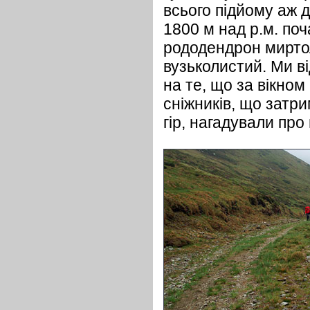
всього підйому аж 
1800 м над р.м. поч
рододендрон миртол
вузьколистий. Ми в
на те, що за вікном 
сніжників, що затр
гір, нагадували про