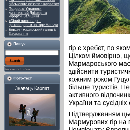
РЛС на горі «Стой» - історія
військового об’єкту в Карпатах
Подорожі Україною:
дивовижний Дністер та
курортні Заліщики
«Білий листопад» -
фотоподорож на гору Манчул
Бограч - мадярський гуляш із
Закарпаття
Пошук
гір є хребет, по як
Цілком ймовірно, що
Мармароського мас
No events to show
здійснити туристич
кожним роком Гуцул
Фото-тест
більше туристів. Пе
активного відпочинк
України та сусідніх
Підтвердженням ць
Мармурових гір на п
Чемпіонату Європи