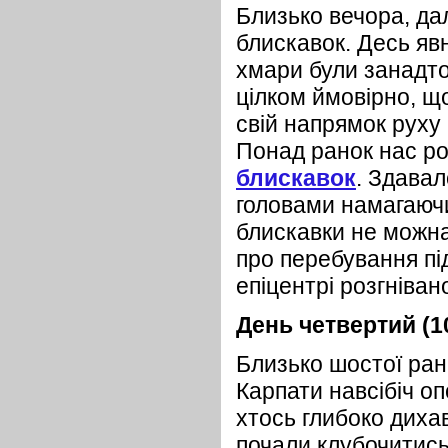
Близько вечора, да
блискавок. Десь яв
хмари були занадто
цілком ймовірно, що
свій напрямок руху і
Понад ранок нас ро
блискавок
. Здава
головами намагаючи
блискавки не можна
про перебування під
епіцентрі розгніван
День четвертий (1
Близько шостої ранк
Карпати навсібіч о
хтось глибоко диха
почали клубочитись