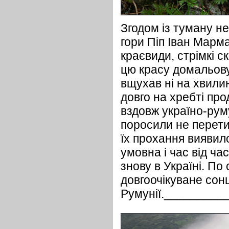
Згодом із туману н
гори Піп Іван Марм
краєвиди, стрімкі с
цю красу домальову
вщухав ні на хвили
довго на хребті п
вздовж україно-рум
поросили не перети
їх прохання виявило
умовна і час від ча
знову в Україні. По
довгоочікуване сонц
Румунії.________